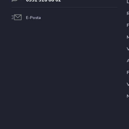
0531 518 88 62
E-Posta
F