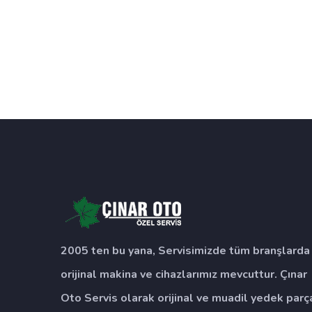
Etiketler: esenyurt porsche ozel servis, es
fiat ozel servis, esenyurt mercedes ozel s
esenyurt volvo ozel servis
2005 ten bu yana, Servisimizde tüm branşlarda
orijinal makina ve cihazlarımız mevcuttur. Çınar
Oto Servis olarak orijinal ve muadil yedek parç