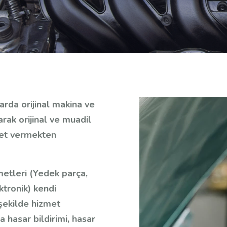
rda orijinal makina ve
rak orijinal ve muadil
met vermekten
metleri (Yedek parça,
ktronik) kendi
 şekilde hizmet
a hasar bildirimi, hasar