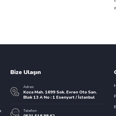
ü
e
enyurt bmw ozel servis, esenyurt land rover ozel serv
ervis, esenyurt volkswagen ozel servis, esenyurt audi
Bize Ulaşın
Adres
Koza Mah. 1699 Sok. Evren Oto San.
Blok 13 A No : 1 Esenyurt / İstanbul
a
Telefon