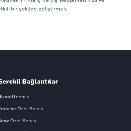
retmek. Firma içi ve dışı iletişimleri hızlı ve
tkili bir şekilde geliştirmek.
is, esenyurt renault ozel servis, esenyurt
 ozel servis, esenyurt peugeot ozel servis,
Gerekli Bağlantılar
Hizmetlerimiz
Porsche Özel Servis
Bmw Özel Servis